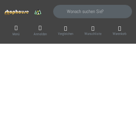
Geben Sie einen Suchbegriff ein. Während Sie
Vergleichen
Wunschliste
Warenkorb
Menü
Anmelden