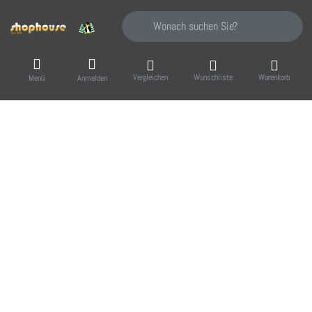
Geben Sie einen Suchbegriff ein. Während Sie
Vergleichen
Wunschliste
Warenkorb
Menü
Anmelden