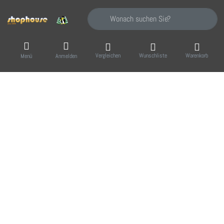
Geben Sie einen Suchbegriff ein. Während Sie
Vergleichen
Wunschliste
Warenkorb
Menü
Anmelden