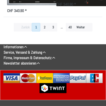
Mit Rahmen aufliegend
CHF 340.90 *
CHF 340.90 *
Zurück
1
2
3
...
40
Weiter
Informationen
Service, Versand & Zahlung
Firma, Impressum & Datenschutz
Newsletter abonnieren