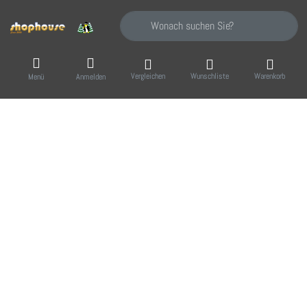
Geben Sie einen Suchbegriff ein. Während Sie
Vergleichen
Wunschliste
Warenkorb
Menü
Anmelden