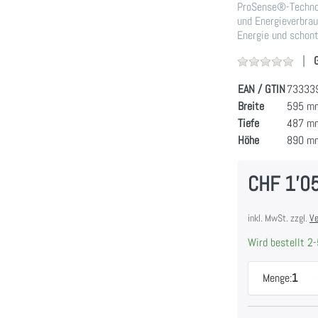
ProSense®-Technol
und Energieverbrau
Energie und schont
EAN / GTIN
73333
Breite
595 m
Tiefe
487 m
Höhe
890 m
CHF 1'0
inkl. MwSt. zzgl.
Ve
Wird bestellt 2-
Menge:
1