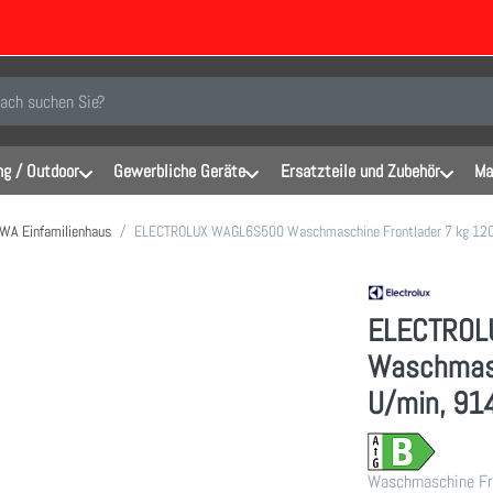
inen Suchbegriff ein. Während Sie tippen, erscheinen automatisch erste Er
g / Outdoor
Gewerbliche Geräte
Ersatzteile und Zubehör
Ma
WA Einfamilienhaus
ELECTROLUX WAGL6S500 Waschmaschine Frontlader 7 kg 12
ELECTROL
Waschmasc
U/min, 9
Waschmaschine Fron