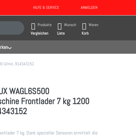
HILFE & SERVICE
ANMELDEN
gebnisse. Drücken Sie die Eingabetaste, um alle Ergebnisse aufzurufen.
Produkte
Wunsch
Waren
Vergleichen
Liste
Korb
rken
00 U/min, 914343152
UX WAGL6S500
hine Frontlader 7 kg 1200
14343152
tlader 7 kg. Dank spezieller Sensoren ermittelt die