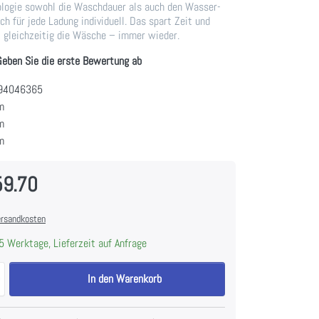
ogie sowohl die Waschdauer als auch den Wasser-
ch für jede Ladung individuell. Das spart Zeit und
 gleichzeitig die Wäsche – immer wieder.
Geben Sie die erste Bewertung ab
94046365
m
m
m
59.70
rsandkosten
5 Werktage, Lieferzeit auf Anfrage
ELECTROLUX WAGL6S500 Waschmaschine Frontlader 7 kg 1200 U/min, 
In den Warenkorb