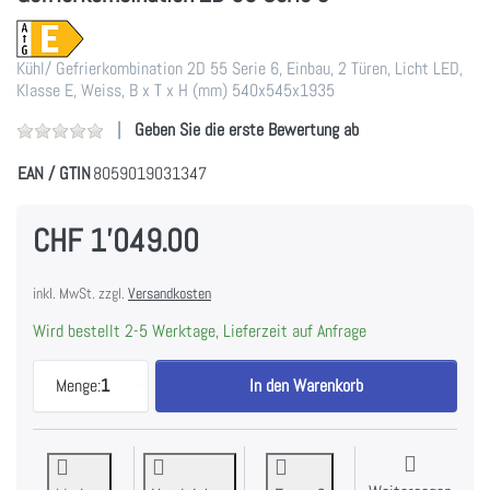
Kühl/ Gefrierkombination 2D 55 Serie 6, Einbau, 2 Türen, Licht LED,
Klasse E, Weiss, B x T x H (mm) 540x545x1935
Geben Sie die erste Bewertung ab
EAN / GTIN
8059019031347
CHF 1'049.00
inkl. MwSt. zzgl.
Versandkosten
Wird bestellt 2-5 Werktage, Lieferzeit auf Anfrage
Haier HBW5519E Einbau Kühl/ Gefrierkombination 
Menge:
1
In den Warenkorb