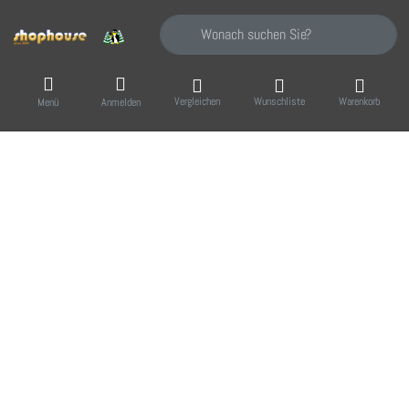
Geben Sie einen Suchbegriff ein. Während Sie
Vergleichen
Wunschliste
Warenkorb
Menü
Anmelden