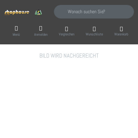
Geben Sie einen Suchbegriff ein. Während Sie
Vergleichen
Wunschliste
Warenkorb
Menü
Anmelden