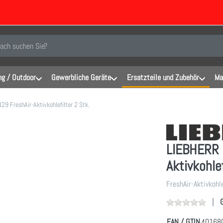
inen Suchbegriff ein. Während Sie tippen, erscheinen automatisch erste Er
g / Outdoor
Gewerbliche Geräte
Ersatzteile und Zubehör
Ma
 FreshAir-Aktivkohlefilter 2 Stk.
LIEBHERR 
Aktivkohlef
FreshAir-Aktivkohle
EAN / GTIN
40168