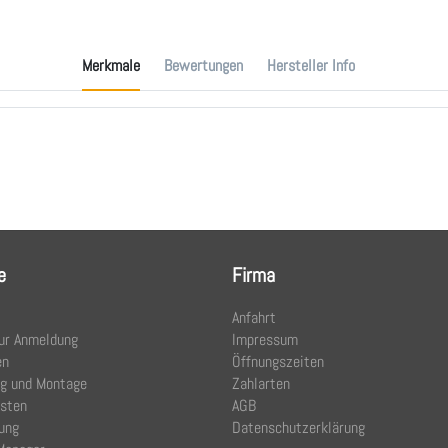
Merkmale
Bewertungen
Hersteller Info
e
Firma
Anfahrt
ur Anmeldung
Impressum
en
Öffnungszeiten
ng und Montage
Zahlarten
osten
AGB
ung
Datenschutzerklärung