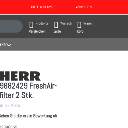
HILFE & SERVICE
ANMELDEN
gebnisse. Drücken Sie die Eingabetaste, um alle Ergebnisse aufzurufen.
Produkte
Wunsch
Waren
Vergleichen
Liste
Korb
rken
9882429 FreshAir-
ilter 2 Stk.
filter 2 Stk.
Geben Sie die erste Bewertung ab
03086055