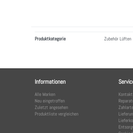
Merkmale
Produktkategorie
Zubehör Lüften
Informationen
Servic
Alle Marken
Kontakt
Neu eingetroffen
Reparat
Zuletzt angesehen
Zahlart
Produktliste vergleichen
Lieferu
Lieferk
Entsorg