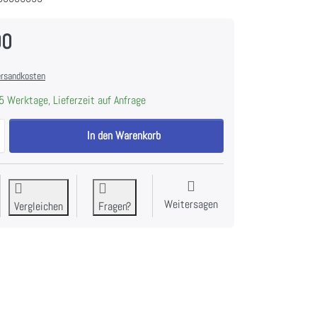
00
rsandkosten
5 Werktage, Lieferzeit auf Anfrage
LIEBHERR 9882429 FreshAir-Aktivkohlefilter 2 Stk. zu CHF 85.00, Meng
In den Warenkorb
Weitersagen
Vergleichen
Fragen?