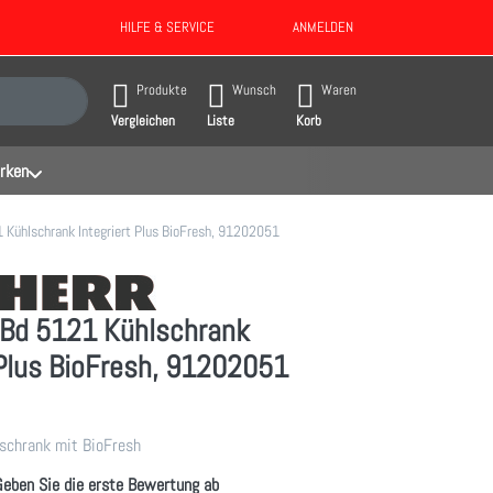
HILFE & SERVICE
ANMELDEN
gebnisse. Drücken Sie die Eingabetaste, um alle Ergebnisse aufzurufen.
Produkte
Wunsch
Waren
Vergleichen
Liste
Korb
rken
1 Kühlschrank Integriert Plus BioFresh, 91202051
RBd 5121 Kühlschrank
 Plus BioFresh, 91202051
lschrank mit BioFresh
Geben Sie die erste Bewertung ab