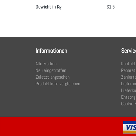
Gewicht in Kg
61.5
Informationen
Servic
Alle Marken
Kontakt
Neu eingetroffen
Reparat
Zuletzt angesehen
Zahlart
Produktliste vergleichen
Lieferu
Lieferk
Entsorg
Cookie 