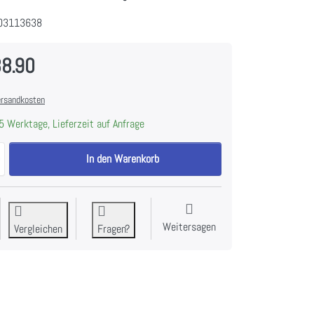
03113638
88.90
rsandkosten
5 Werktage, Lieferzeit auf Anfrage
Liebherr IRBd 5121 Kühlschrank Integriert Plus BioFresh, 91202051 zu
In den Warenkorb
Weitersagen
Vergleichen
Fragen?