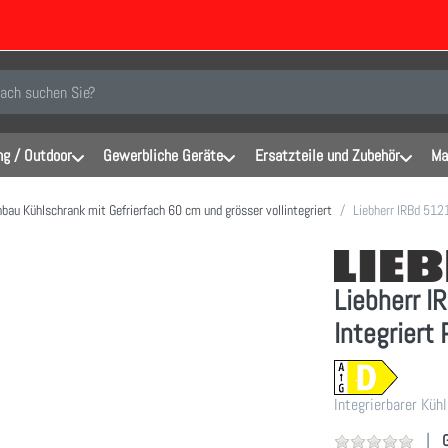
inen Suchbegriff ein. Während Sie tippen, erscheinen automatisch erste Er
g / Outdoor
Gewerbliche Geräte
Ersatzteile und Zubehör
Ma
nbau Kühlschrank mit Gefrierfach 60 cm und grösser vollintegriert
Liebherr IRBd 512
Liebherr I
Integriert
Integrierbarer Küh