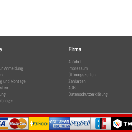
e
Firma
Anfahrt
ur Anmeldung
Impressum
en
Öffnungszeiten
ng und Montage
Zahlarten
osten
AGB
ung
Datenschutzerklärung
Manager