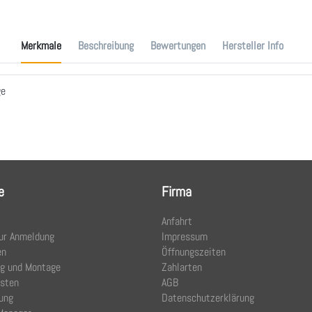
Merkmale
Beschreibung
Bewertungen
Hersteller Info
ge
e
Firma
Anfahrt
ur Anmeldung
Impressum
en
Öffnungszeiten
ng und Montage
Zahlarten
osten
AGB
ung
Datenschutzerklärung