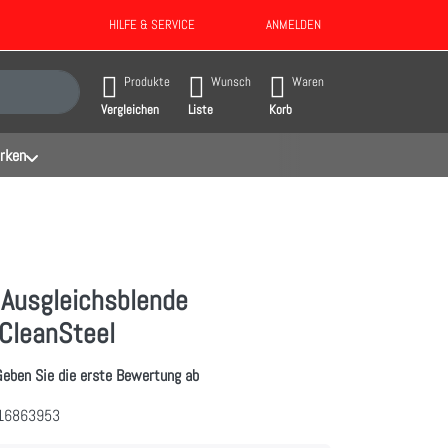
HILFE & SERVICE
ANMELDEN
gebnisse. Drücken Sie die Eingabetaste, um alle Ergebnisse aufzurufen.
Produkte
Wunsch
Waren
Vergleichen
Liste
Korb
rken
 Ausgleichsblende
/CleanSteel
Geben Sie die erste Bewertung ab
16863953