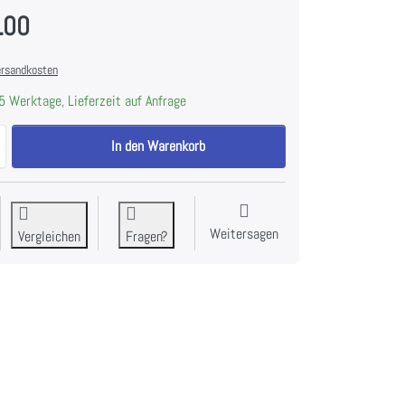
.00
rsandkosten
5 Werktage, Lieferzeit auf Anfrage
MIELE AB | Ausgleichsblende Edelstahl/CleanSteel zu CHF 109.00, Meng
In den Warenkorb
Weitersagen
Vergleichen
Fragen?