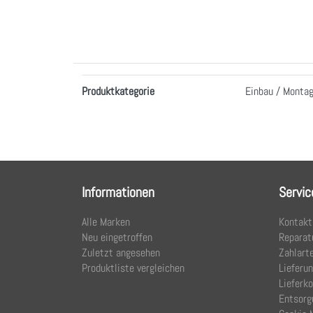
Merkmale
Produktkategorie
Einbau / Monta
Informationen
Servic
Alle Marken
Kontakt
Neu eingetroffen
Reparat
Zuletzt angesehen
Zahlart
Produktliste vergleichen
Lieferu
Lieferk
Entsorg