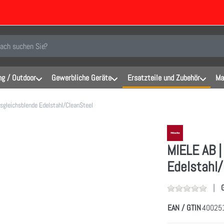
inen Suchbegriff ein. Während Sie tippen, erscheinen automatisch erste Er
g / Outdoor
Gewerbliche Geräte
Ersatzteile und Zubehör
Ma
sgleichsblende Edelstahl/CleanSteel
MIELE AB |
Edelstahl
EAN / GTIN
40025