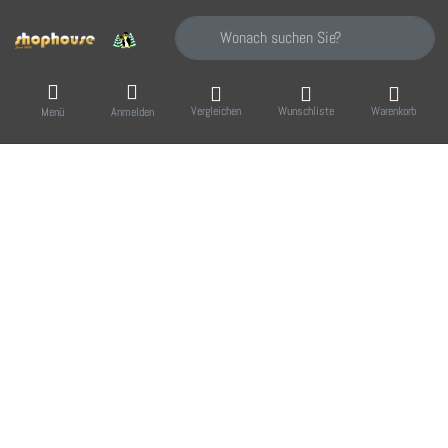
Geben Sie einen Suchbegriff ein. Während Sie
Vergleichen
Wunschliste
Warenkorb
Menü
Anmelden