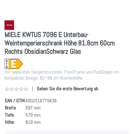
MIELE KWTUS 7096 E Unterbau-
Weintemperierschrank Höhe 81.8cm 60cm
Rechts ObsidianSchwarz Glas
mit separaten Temperaturzonen, FlexiFrame und Push2open im
kompakten Design. 82–88 cm Nischenhöhe
Geben Sie die erste Bewertung ab
EAN / GTIN
4002516779438
Breite
597 mm
Tiefe
579 mm
Höhe
819 mm