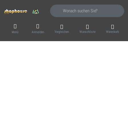
Geben Sie einen Suchbegriff ein. Während Sie
Vergleichen
Wunschliste
Warenkorb
Menü
Anmelden