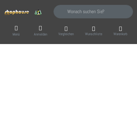
Geben Sie einen Suchbegriff ein. Während Sie
Vergleichen
Wunschliste
Warenkorb
Menü
Anmelden