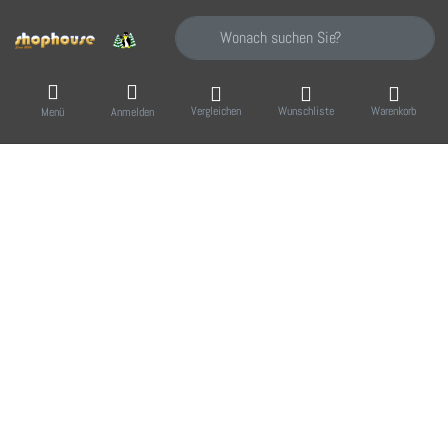
Geben Sie einen Suchbegriff ein. Während Sie
Vergleichen
Wunschliste
Warenkorb
Menü
Anmelden