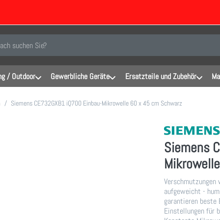
inen Suchbegriff ein. Während Sie tippen, erscheinen automatisch erste Er
g / Outdoor
Gewerbliche Geräte
Ersatzteile und Zubehör
Ma
m
Siemens CE732GXB1 iQ700 Einbau-Mikrowelle 60 x 45 cm Schwarz
Siemens C
Mikrowell
Verschmutzungen w
aufgeweicht - hum
garantieren beste 
Einstellungen für 