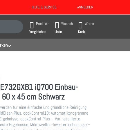
HILFE & SERVICE
ANMELDEN
gebnisse. Drücken Sie die Eingabetaste, um alle Ergebnisse aufzurufen.
Produkte
Wunsch
Waren
Vergleichen
Liste
Korb
rken
E732GXB1 iQ700 Einbau-
e 60 x 45 cm Schwarz
erden für eine einfache und gründliche Reinigung
idClean Plus. cookControl10: Automatikprogramme
Ergebnisse. cookControl Plus – Vorinstallierte
beste Ergebnisse. Mikrowellen-Invertertechnologie –