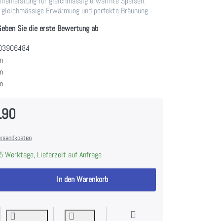
llenleistung für gleichmässig erwärmte Speisen.
r gleichmässige Erwärmung und perfekte Bräunung.
Geben Sie die erste Bewertung ab
03906484
m
m
m
.90
rsandkosten
5 Werktage, Lieferzeit auf Anfrage
Siemens CE732GXB1 iQ700 Einbau-Mikrowelle 60 x 45 cm Schwarz zu CH
In den Warenkorb