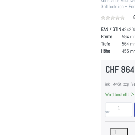
Konstante Mikrowe
Grillfunktion – Fü
EAN / GTIN
42420
Breite
594 m
Tiefe
564 m
Höhe
455 m
CHF 864
inkl. MwSt. zzgl.
Ve
Wird bestellt 2-
Stk.