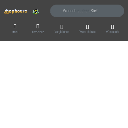
Geben Sie einen Suchbegriff ein. Während Sie
Vergleichen
Wunschliste
Warenkorb
Menü
Anmelden