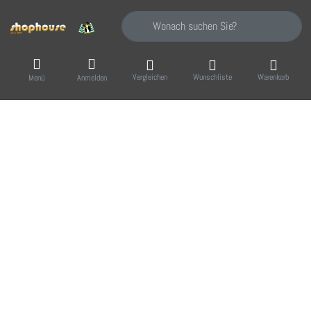
Geben Sie einen Suchbegriff ein. Während Sie
Vergleichen
Wunschliste
Warenkorb
Menü
Anmelden