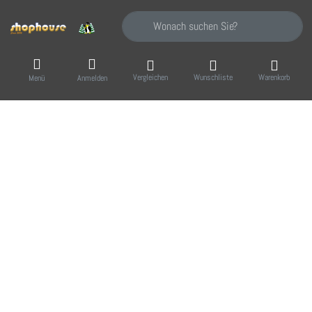
Geben Sie einen Suchbegriff ein. Während Sie
Vergleichen
Wunschliste
Warenkorb
Menü
Anmelden