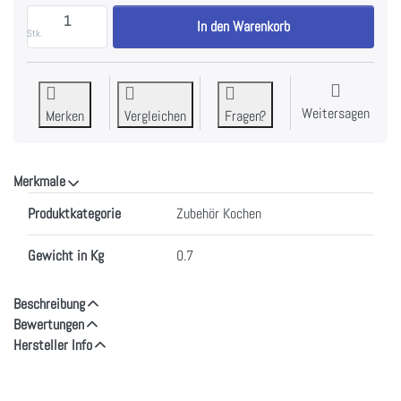
Siemens HZ9ES100 Coffee maker Espressokocher 4 T
In den Warenkorb
Stk.
Weitersagen
Merken
Vergleichen
Fragen?
Merkmale
Merkmale
Produktkategorie
Zubehör Kochen
Gewicht in Kg
0.7
Beschreibung
Bewertungen
Hersteller Info