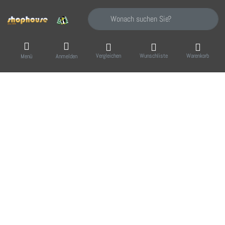
Geben Sie einen Suchbegriff ein. Während Sie
Vergleichen
Wunschliste
Warenkorb
Menü
Anmelden