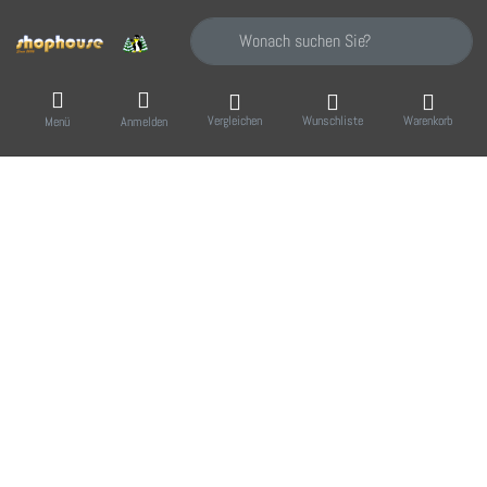
Geben Sie einen Suchbegriff ein. Während Sie
Vergleichen
Wunschliste
Warenkorb
Menü
Anmelden