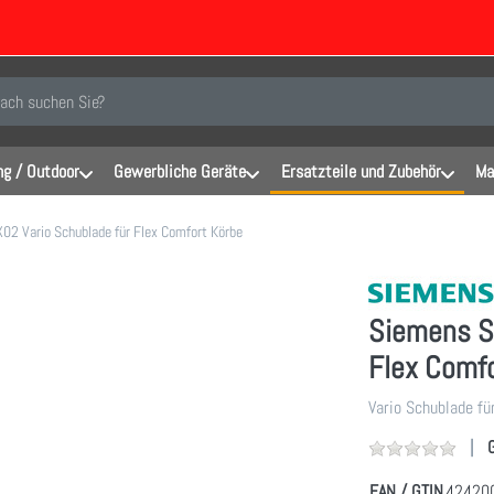
inen Suchbegriff ein. Während Sie tippen, erscheinen automatisch erste Er
g / Outdoor
Gewerbliche Geräte
Ersatzteile und Zubehör
Ma
2 Vario Schublade für Flex Comfort Körbe
Siemens S
Flex Comf
Vario Schublade fü
EAN / GTIN
42420