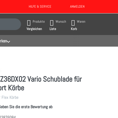
HILFE & SERVICE
ANMELDEN
gebnisse. Drücken Sie die Eingabetaste, um alle Ergebnisse aufzurufen.
Produkte
Wunsch
Waren
Vergleichen
Liste
Korb
rken
Z36DX02 Vario Schublade für
ort Körbe
r Flex Körbe
Geben Sie die erste Bewertung ab
03876084