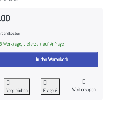
.00
rsandkosten
5 Werktage, Lieferzeit auf Anfrage
Siemens SZ36DX02 Vario Schublade für Flex Comfort Körbe zu CHF 106.00
In den Warenkorb
Weitersagen
Vergleichen
Fragen?