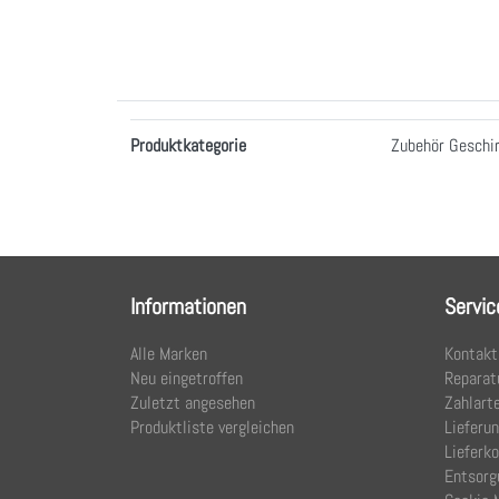
Merkmale
Produktkategorie
Zubehör Geschir
Informationen
Servic
Alle Marken
Kontakt
Neu eingetroffen
Reparat
Zuletzt angesehen
Zahlart
Produktliste vergleichen
Lieferu
Lieferk
Entsorg