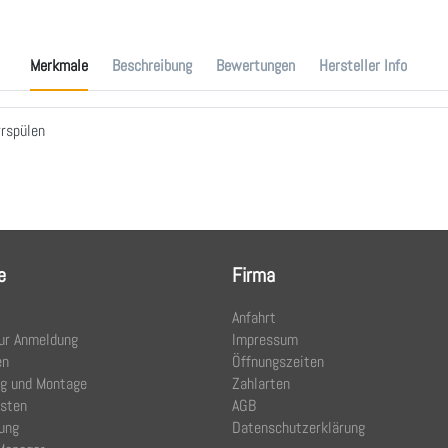
Merkmale
Beschreibung
Bewertungen
Hersteller Info
rspülen
e
Firma
Anfahrt
ur Anmeldung
Impressum
en
Öffnungszeiten
ng und Montage
Zahlarten
osten
AGB
ung
Datenschutzerklärung