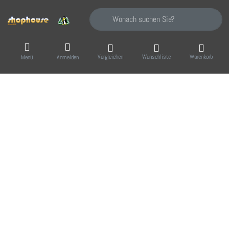
Geben Sie einen Suchbegriff ein. Während Sie
Vergleichen
Wunschliste
Warenkorb
Menü
Anmelden