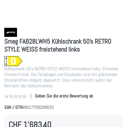
Smeg FAB28LWH5 Kühlschrank 50's RETRO
STYLE WEISS freistehend links
Kühlschrank 50's RETRO STYLE WEISS freistehend links. Stilvolles
Chrome-Finish: Die Türablagen und Glasböden sind mit glänzenden
Chromprofilen elegant abgesetzt. Dies unterstreicht subtil den
Retrostil des Kühlschrankes.
Geben Sie die erste Bewertung ab
EAN / GTIN
8017709299033
CHF 1'683.40