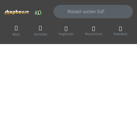
Geben Sie einen Suchbegriff ein. Während Sie
Vergleichen
Wunschliste
Warenkorb
Menü
Anmelden