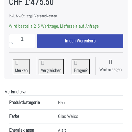
CHF 1'475.50
inkl. MwSt. zzgl.
Versandkosten
Wird bestellt 2-5 Werktage, Lieferzeit auf Anfrage
V-ZUG 2203300002 Herd Combair V600 7UH zu CHF 1
In den Warenkorb
Stk.
Weitersagen
Merken
Vergleichen
Fragen?
Merkmale
Merkmale
Produktkategorie
Herd
Farbe
Glas Weiss
Energieklasse
A alt