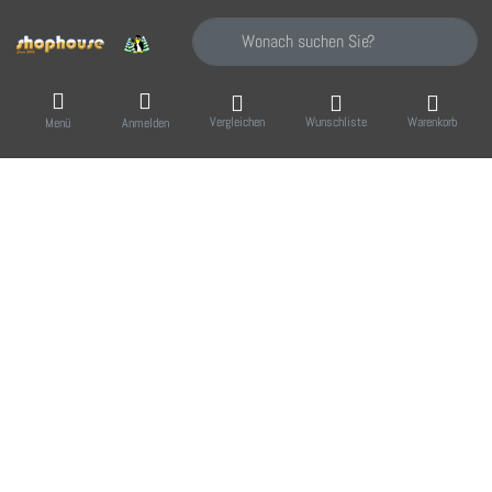
Geben Sie einen Suchbegriff ein. Während Sie
Vergleichen
Wunschliste
Warenkorb
Menü
Anmelden