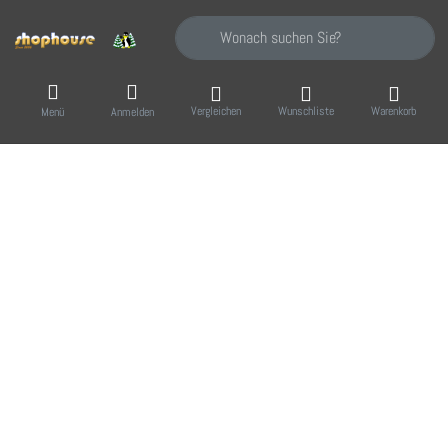
Geben Sie einen Suchbegriff ein. Während Sie
Vergleichen
Wunschliste
Warenkorb
Menü
Anmelden