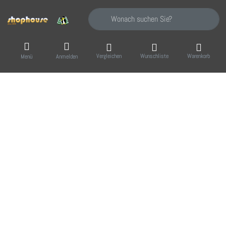
Geben Sie einen Suchbegriff ein. Während Sie
Vergleichen
Wunschliste
Warenkorb
Menü
Anmelden