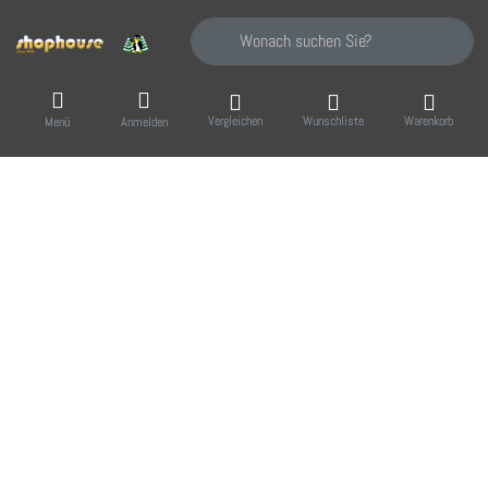
Geben Sie einen Suchbegriff ein. Während Sie
Vergleichen
Wunschliste
Warenkorb
Menü
Anmelden