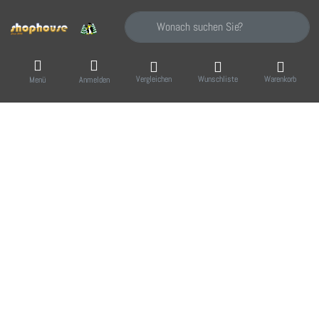
Geben Sie einen Suchbegriff ein. Während Sie
Vergleichen
Wunschliste
Warenkorb
Menü
Anmelden