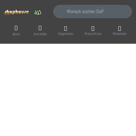
Geben Sie einen Suchbegriff ein. Während Sie
Vergleichen
Wunschliste
Warenkorb
Menü
Anmelden