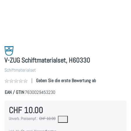
V-ZUG Schiftmaterialset, H60330
Schiftmaterialset
Geben Sie die erste Bewertung ab
EAN / GTIN
7630029453230
CHF 10.00
Die UVP ist der vorgeschlagene oder empfohlene Verkaufspreis eines Produkts, wie
Unverb. Preisempf.:
CHF 10.00