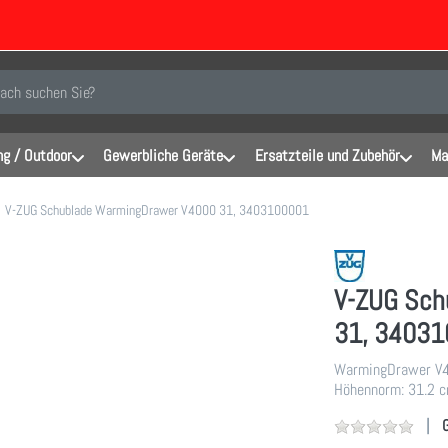
inen Suchbegriff ein. Während Sie tippen, erscheinen automatisch erste Er
g / Outdoor
Gewerbliche Geräte
Ersatzteile und Zubehör
Ma
V-ZUG Schublade WarmingDrawer V4000 31, 3403100001
V-ZUG Sch
31, 3403
WarmingDrawer V40
Höhennorm: 31.2 