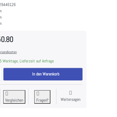
29446126
m
m
m
50.80
rsandkosten
5 Werktage, Lieferzeit auf Anfrage
V-ZUG Schublade WarmingDrawer V4000 31, 3403100001 zu CHF 1'250
In den Warenkorb
Weitersagen
Vergleichen
Fragen?