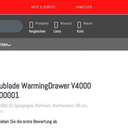
HILFE & SERVICE
ANMELDEN
gebnisse. Drücken Sie die Eingabetaste, um alle Ergebnisse aufzurufen.
Produkte
Wunsch
Waren
Vergleichen
Liste
Korb
rken
ublade WarmingDrawer V4000
100001
00 31 Spiegelglas Platinum, Breitennorm: 60 cm,
cm
Geben Sie die erste Bewertung ab