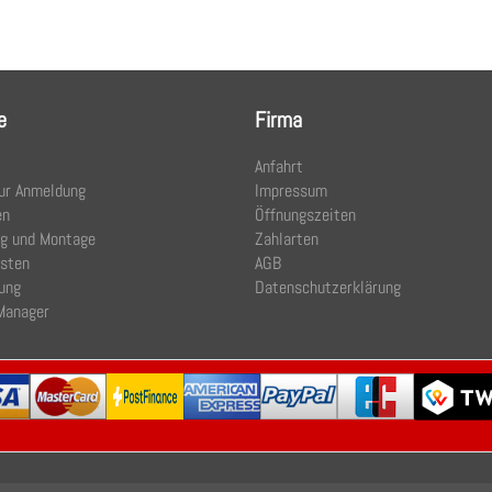
e
Firma
Anfahrt
ur Anmeldung
Impressum
en
Öffnungszeiten
ng und Montage
Zahlarten
osten
AGB
ung
Datenschutzerklärung
Manager