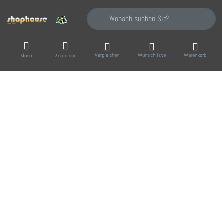
Geben Sie einen Suchbegriff ein. Während Sie
Vergleichen
Wunschliste
Warenkorb
Menü
Anmelden