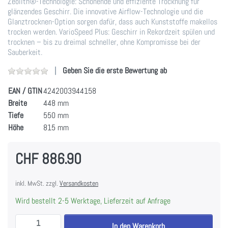
Zeolith®-Technologie: Schonende und effiziente Trocknung für
glänzendes Geschirr. Die innovative Airflow-Technologie und die
Glanztrocknen-Option sorgen dafür, dass auch Kunststoffe makellos
trocken werden. VarioSpeed Plus: Geschirr in Rekordzeit spülen und
trocknen – bis zu dreimal schneller, ohne Kompromisse bei der
Sauberkeit.
Geben Sie die erste Bewertung ab
EAN / GTIN
4242003944158
Breite
448 mm
Tiefe
550 mm
Höhe
815 mm
CHF 886.90
inkl. MwSt. zzgl.
Versandkosten
Wird bestellt 2-5 Werktage, Lieferzeit auf Anfrage
Siemens SR65ZX22ME iQ500 Vollintegrierter Geschirr
In den Warenkorb