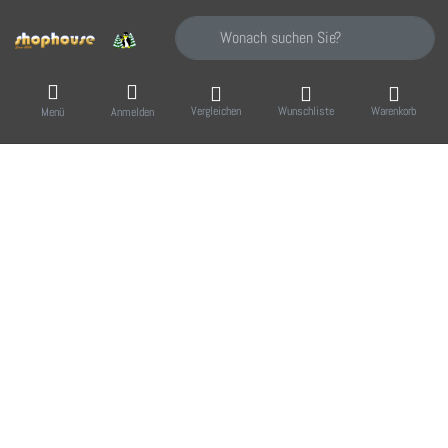
Geben Sie einen Suchbegriff ein. Während Sie
Vergleichen
Wunschliste
Warenkorb
Menü
Anmelden