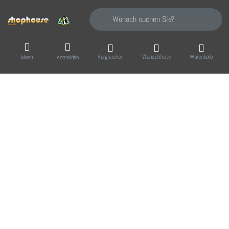
Geben Sie einen Suchbegriff ein. Während Sie
Vergleichen
Wunschliste
Warenkorb
Menü
Anmelden