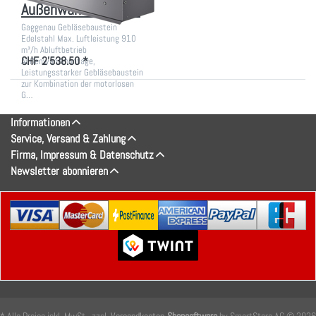
Außenwandmontage
Gaggenau Gebläsebaustein
Edelstahl Max. Luftleistung 910
m³/h Abluftbetrieb
CHF 2'538.50 *
Außenwandmontage,
Leistungsstarker Gebläsebaustein
zur Kombination der motorlosen
G…
Informationen
Service, Versand & Zahlung
Firma, Impressum & Datenschutz
Newsletter abonnieren