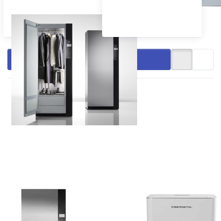
Textilpflege
Filtern & Sortieren
Drücken Sie ENTER
Drücken Sie
für mehr Optionen
ENTER für
zu V-ZUG
mehr
Textilpflegesystem
Optionen zu
RefreshButler
Kibernetik
V6000
Entfeuchter
ChromeClass,
M12 mit
1400300003
WIFI
Zu diesem Produkt liegen noch keine Bewertungen vor.
Zu diesem Produkt liegen
V-ZUG
KIBERNETIK
V-ZUG
Kibernetik