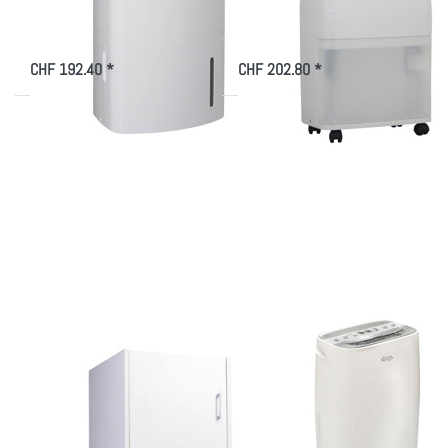
CHF 192.40 *
CHF 202.80 *
Drücken Sie
Drücken Sie
ENTER für
ENTER für mehr
mehr Optionen
Optionen zu
zu Adago Home
Argo
WSCN061
Luftentfeuchter
Aufsatzschrank
Dry Nature 13
mit 1 Regal
weiss
Zu diesem Produkt liegen noch keine Bewertungen vor.
Zu diesem Produkt liegen
ADAGO HOME
ARGO
Adago Home
Argo Luftentfeuchter
WSCN061
Dry Nature 13
Aufsatzschrank mit
Kompaktes, attraktives Design,
Bedienfeld: silber, Soft-Touch-
1 Regal weiss
Tasten