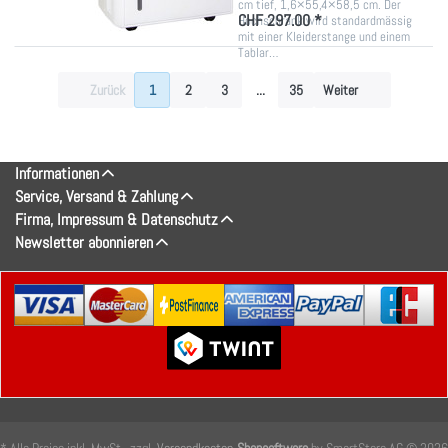
cm tief, 1,6×55,4×58,5 cm. Der
CHF 297.00 *
Hochschrank wird standardmässig
mit einer Kleiderstange und einem
Tablar…
Zurück
1
2
3
...
35
Weiter
Informationen
Service, Versand & Zahlung
Firma, Impressum & Datenschutz
Newsletter abonnieren