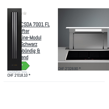
Schwarz
flächenbündig
& aufliegend
Zu diesem Produkt liegen noch keine Bewertungen vor.
Zu diesem Produkt liegen
MIELE
FALMEC
MIELE CSDA 7001 FL
FALMEC Downdraft
Tischlüfter
90 ES
SmartLine-Modul
Dunstabzugshaube
12cm Schwarz
(ohne Motor)
flächenbündig &
Edelstahl AISI 304
aufliegend
Ablu…
CHF 2'328.90 *
Tischlüfter Sma…
CHF 2'018.10 *
Drücken Sie
Drücken Sie
ENTER für mehr
ENTER für mehr
Optionen zu MIELE
Optionen zu MIELE
DAD 4370
DAD 4870
Levantar
Levantar
Downdraft-
Downdraft-