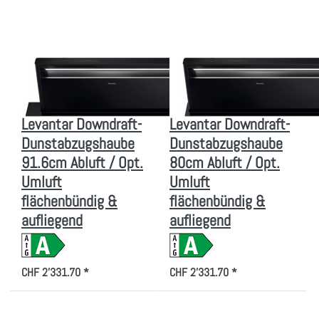
Dunstabzugshaube
Dunstabzugshaube
91.6cm Abluft /
80cm Abluft / Opt.
Opt. Umluft
Umluft
flächenbündig &
flächenbündig &
aufliegend
aufliegend
Zu diesem Produkt liegen noch keine Bewertungen vor.
Zu diesem Produkt liegen
MIELE
MIELE
MIELE DAD 4370
MIELE DAD 4870
Levantar Downdraft-
Levantar Downdraft-
Dunstabzugshaube
Dunstabzugshaube
91.6cm Abluft / Opt.
80cm Abluft / Opt.
Umluft
Umluft
flächenbündig &
flächenbündig &
aufliegend
aufliegend
CHF 2'331.70 *
CHF 2'331.70 *
Drücken Sie
Drücken Sie