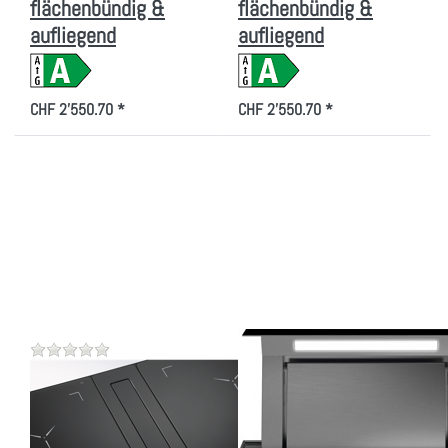
flächenbündig &
flächenbündig &
aufliegend
aufliegend
CHF 2'550.70 *
CHF 2'550.70 *
Drücken Sie ENTER
Drücken Sie
für mehr Optionen zu
ENTER für mehr
ELECTROLUX
Optionen zu
DMPL0150SW
FALMEC
Kochfelddunstabzug,
DOWNDRAFT 90 N
942492999
Dunstabzugshaube
Arbeitsfläche
(ohne Motor)
Zu diesem Produkt liegen noch keine Bewertungen vor.
Zu diesem Produkt liegen
ELECTROLUX
BRANDT
ELECTROLUX
FALMEC
DMPL0150SW
DOWNDRAFT 90 N