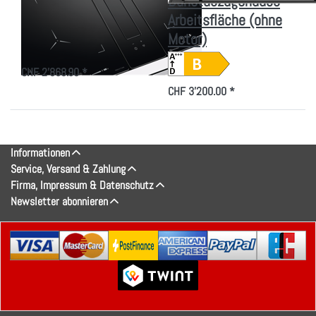
Kochfelddunstabzug,
Dunstabzugshaube
942492999
Arbeitsfläche (ohne
Motor)
Kochfelddunstabzug 18 cm…
CHF 2'868.90 *
CHF 3'200.00 *
Informationen
Service, Versand & Zahlung
Firma, Impressum & Datenschutz
Newsletter abonnieren