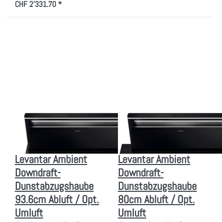
CHF 2'331.70 *
Drücken Sie
Drücken Sie
ENTER für mehr
ENTER für mehr
Optionen zu MIELE
Optionen zu MIELE
DAD 6880
DAD 6980
Levantar Ambient
Levantar Ambient
Downdraft-
Downdraft-
Dunstabzugshaube
Dunstabzugshaube
93.6cm Abluft /
80cm Abluft / Opt.
Opt. Umluft
Umluft
flächenbündig &
flächenbündig &
aufliegend
aufliegend
Zu diesem Produkt liegen noch keine Bewertungen vor.
Zu diesem Produkt liegen
MIELE
MIELE
MIELE DAD 6880
MIELE DAD 6980
Levantar Ambient
Levantar Ambient
Downdraft-
Downdraft-
Dunstabzugshaube
Dunstabzugshaube
93.6cm Abluft / Opt.
80cm Abluft / Opt.
Umluft
Umluft