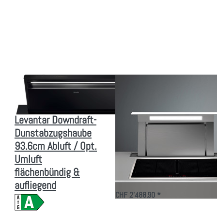
ENTER für mehr
ENTER für mehr
Optionen zu MIELE
Optionen zu
DAD 4970
FALMEC
Levantar
Downdraft 120 ES
Downdraft-
Dunstabzugshaube
Dunstabzugshaube
(ohne Motor)
93.6cm Abluft /
Edelstahl AISI 304
Opt. Umluft
flächenbündig &
aufliegend
Zu diesem Produkt liegen noch keine Bewertungen vor.
Zu diesem Produkt liegen
MIELE
FALMEC
MIELE DAD 4970
FALMEC Downdraft
Levantar Downdraft-
120 ES
Dunstabzugshaube
Dunstabzugshaube
93.6cm Abluft / Opt.
(ohne Motor)
Umluft
Edelstahl AISI 304
flächenbündig &
aufliegend
Abl…
CHF 2'488.90 *