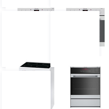
Einbau Herd 60 cm
Einbau Herd 55 cm
Kochherd freistehend
Gasherd und Gasrechaud Einbau