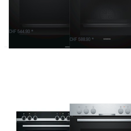
Serie 2 Einbau-Herd
HE510ABR0C iQ100
60 x 60 cm Schwarz
Einbau-Herd 60 x 60
cm Edelstahl
Einbau-Herd 60 x 60 cm…
CHF 544.90 *
Innenraumvolum…
CHF 588.90 *
Drücken Sie
Drücken Sie
ENTER für
ENTER für
mehr
mehr
Optionen zu
Optionen zu
Siemens
Bosch
HE510ABS2
HEA510BS3
iQ100
Serie 2,
Einbau-Herd
Einbau-
60 x 60 cm
Herd, 60 x
Edelstahl
60 cm,
Edelstahl
Zu diesem Produkt liegen noch keine Bewertungen vor.
Zu diesem Produkt liegen
SIEMENS
BOSCH
Siemens HE510ABS2
Bosch HEA510BS3
iQ100 Einbau-Herd
Serie 2, Einbau-Herd,