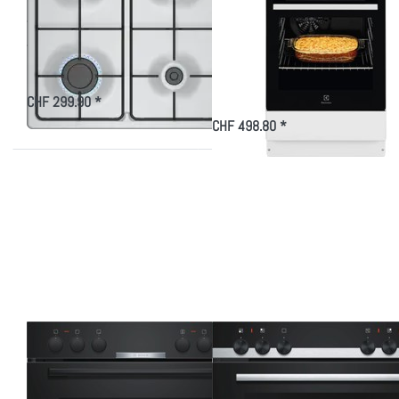
Gaskochfeld, 60 cm,
FEH5KP104
Edelstahl
Freistehender Herd
Weiss, 943005372
Gaskochfeld, 60 cm, Edelstahl
CHF 299.90 *
Herd freistehend - Gus…
CHF 498.80 *
Drücken Sie
Drücken Sie
ENTER für
ENTER für
mehr
mehr
Optionen zu
Optionen zu
Bosch
Siemens
HEA510BA0C
HE510ABR0C
Serie 2
iQ100
Einbau-Herd
Einbau-Herd
60 x 60 cm
60 x 60 cm
Schwarz
Edelstahl
Zu diesem Produkt liegen noch keine Bewertungen vor.
Zu diesem Produkt liegen
BOSCH
SIEMENS
Bosch HEA510BA0C
Siemens