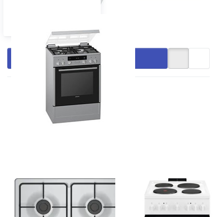
Gasherd freistehend
Filtern & Sortieren
Drücken Sie
Drücken Sie
ENTER für
ENTER für
mehr
mehr
Optionen zu
Optionen zu
Bosch
ELECTROLUX
PBP6B5K80
FEH5KP104
Gaskochfeld,
Freistehender
60 cm,
Herd Weiss,
Edelstahl
943005372
Zu diesem Produkt liegen noch keine Bewertungen vor.
Zu diesem Produkt liegen
BOSCH
ELECTROLUX
Bosch PBP6B5K80
ELECTROLUX