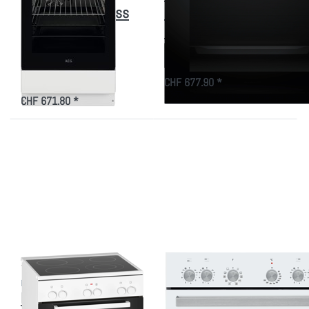
Freistehend Weiss
60 x 60 cm,
SMS (55 cm)
Edelstahl
943005714
CHF 677.90 *
CHF 671.80 *
Drücken Sie
Drücken
ENTER für
Sie ENTER
mehr
für mehr
Optionen zu
Optionen
Bosch
zu
HKA090220
Bauknecht
Serie 2,
HIK3 NN8F
Freistehener
WS CH
Elektroherd,
Einbauherd
Weiss
weiss 60
cm Euro-
Norm
Zu diesem Produkt liegen noch keine Bewertungen vor.
Zu diesem Produkt liegen
BOSCH
BAUKNECHT
Bosch HKA090220
Bauknecht HIK3