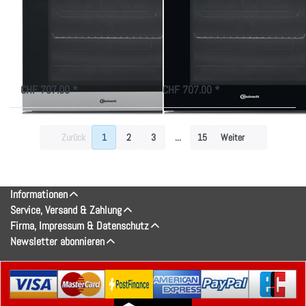
NN8F IN CH
NN8F SW CH
Einbauherd Edelstahl
Einbauherd schwarz
60 cm Euro-Norm
60 cm Euro-Norm
Halogen…
Elektri…
CHF 707.00 *
CHF 707.00 *
Zurück
1
2
3
...
15
Weiter
Informationen
Service, Versand & Zahlung
Firma, Impressum & Datenschutz
Newsletter abonnieren