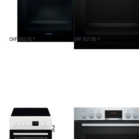
60 x 60 cm
60 x 60 cm,
Edelstahl
Edelstahl
Gleichmässig…
CHF 593.70 *
CHF 627.90 *
Drücken Sie
Drücken Sie
ENTER für
ENTER für
mehr
mehr
Optionen zu
Optionen zu
AEG
Bosch
FEHA5KV112
HEA513BS3
Standherd
Serie 4,
Freistehend
Einbau-
Weiss SMS
Herd, 60 x
(55 cm)
60 cm,
943005714
Edelstahl
Zu diesem Produkt liegen noch keine Bewertungen vor.
Zu diesem Produkt liegen
AEG
BOSCH
AEG FEHA5KV112
Bosch HEA513BS3
Standherd
Serie 4, Einbau-Herd,