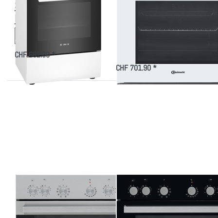
Serie 2, Freistehener
NN8F WS CH
Elektroherd, Weiss
Einbauherd weiss 60
cm Euro-Norm
CHF 682.80 *
Elektri…
CHF 701.90 *
Drücken
Drücken
Sie ENTER
Sie ENTER
für mehr
für mehr
Optionen
Optionen
zu
zu
Bauknecht
Bauknecht
HIK3 NN8F
HIK3 NN8F
IN CH
SW CH
Einbauherd
Einbauherd
Edelstahl
schwarz
60 cm
60 cm
Euro-Norm
Euro-Norm
Zu diesem Produkt liegen noch keine Bewertungen vor.
Zu diesem Produkt liegen
BAUKNECHT
BAUKNECHT
Bauknecht HIK3
Bauknecht HIK3