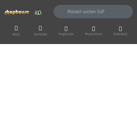
Geben Sie einen Suchbegriff ein. Während Sie
Vergleichen
Wunschliste
Warenkorb
Menü
Anmelden