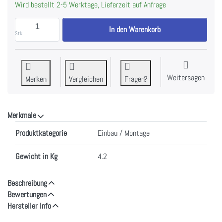
Wird bestellt 2-5 Werktage, Lieferzeit auf Anfrage
AEG ULSLLF Umluft-Set mit regenerierbarem LongLif
In den Warenkorb
Stk.
Weitersagen
Merken
Vergleichen
Fragen?
Merkmale
Merkmale
Produktkategorie
Einbau / Montage
Gewicht in Kg
4.2
Beschreibung
Bewertungen
Hersteller Info