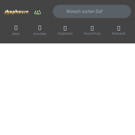
Geben Sie einen Suchbegriff ein. Während Sie
Vergleichen
Wunschliste
Warenkorb
Menü
Anmelden