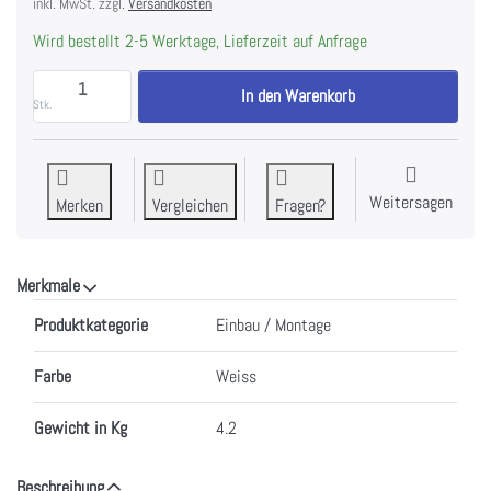
inkl. MwSt. zzgl.
Versandkosten
Wird bestellt 2-5 Werktage, Lieferzeit auf Anfrage
AEG ULSLLF150A Umluft-Set mit regenerierbarem Lon
In den Warenkorb
Stk.
Weitersagen
Merken
Vergleichen
Fragen?
Merkmale
Merkmale
Produktkategorie
Einbau / Montage
Farbe
Weiss
Gewicht in Kg
4.2
Beschreibung