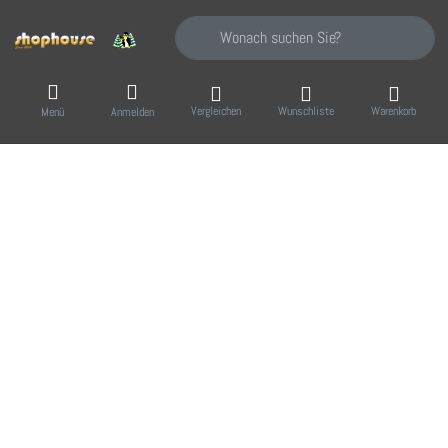
Geben Sie einen Suchbegriff ein. Während Sie
Vergleichen
Wunschliste
Warenkorb
Menü
Anmelden