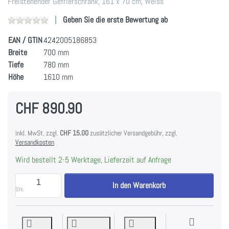
Freistehender Gefrierschrank, 161 x 70 cm, Weiss
Geben Sie die erste Bewertung ab
EAN / GTIN
4242005186853
Breite
700 mm
Tiefe
780 mm
Höhe
1610 mm
CHF 890.90
inkl. MwSt. zzgl.
CHF 15.00
zusätzlicher Versandgebühr, zzgl.
Versandkosten
Wird bestellt 2-5 Werktage, Lieferzeit auf Anfrage
Bosch GSN51AWDV Serie 6 Freistehender Gefrierschr
In den Warenkorb
Stk.