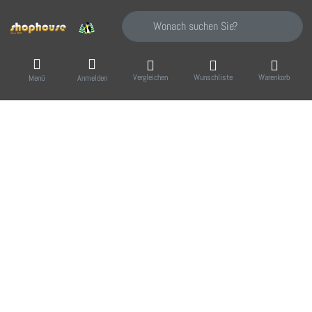
Geben Sie einen Suchbegriff ein. Während Sie
Vergleichen
Wunschliste
Warenkorb
Menü
Anmelden