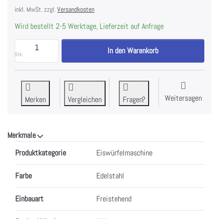
inkl. MwSt. zzgl.
Versandkosten
Wird bestellt 2-5 Werktage, Lieferzeit auf Anfrage
BREMA C-150W HC Eiswürfelmaschine zu CHF 5'136.
In den Warenkorb
Stk.
Weitersagen
Merken
Vergleichen
Fragen?
Merkmale
Merkmale
Produktkategorie
Eiswürfelmaschine
Farbe
Edelstahl
Einbauart
Freistehend