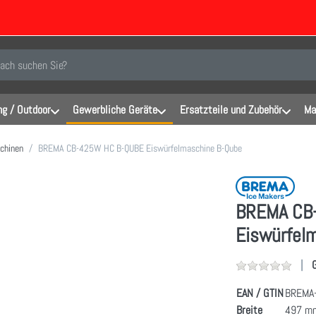
inen Suchbegriff ein. Während Sie tippen, erscheinen automatisch erste Er
g / Outdoor
Gewerbliche Geräte
Ersatzteile und Zubehör
Ma
chinen
BREMA CB-425W HC B-QUBE Eiswürfelmaschine B-Qube
BREMA CB
Eiswürfel
EAN / GTIN
BREMA
Breite
497 m