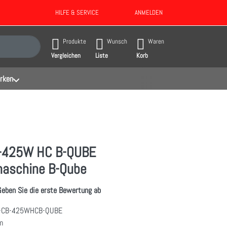
HILFE & SERVICE
ANMELDEN
gebnisse. Drücken Sie die Eingabetaste, um alle Ergebnisse aufzurufen.
Produkte
Wunsch
Waren
Vergleichen
Liste
Korb
rken
-425W HC B-QUBE
maschine B-Qube
Geben Sie die erste Bewertung ab
-CB-425WHCB-QUBE
m