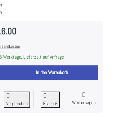
m
m
16.00
rsandkosten
5 Werktage, Lieferzeit auf Anfrage
BREMA CB-425W HC B-QUBE Eiswürfelmaschine B-Qube zu CHF 2'916.00, 
In den Warenkorb
Weitersagen
Vergleichen
Fragen?