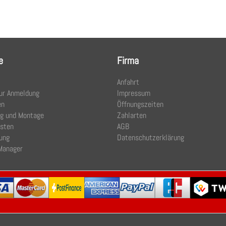
e
Firma
Anfahrt
ur Anmeldung
Impressum
en
Öffnungszeiten
ng und Montage
Zahlarten
osten
AGB
ung
Datenschutzerklärung
Manager