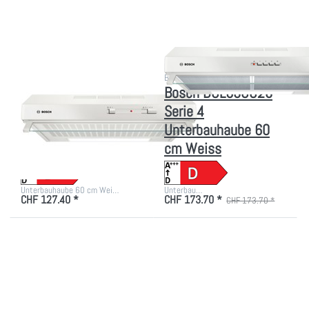
60 cm Weiss
60 cm Weiss
Zu diesem Produkt liegen noch keine Bewertungen vor.
Zu diesem Produkt liegen
BOSCH
BOSCH
Bosch DUL62FA21
Bosch DUL63CC20
Serie 2
Serie 4
Unterbauhaube 60
Unterbauhaube 60
cm Weiss
cm Weiss
Unterbauhaube 60 cm Wei…
Unterbau…
CHF 127.40 *
CHF 173.70 *
CHF 173.70 *
Drücken Sie
Drücken Sie
ENTER für
ENTER für mehr
mehr Optionen
Optionen zu
zu Bosch
GORENJE WHU
DUL63CC50
629 AX/M
Serie 4
Dunstabzugshaube
Unterbauhaube
Einbau Edelstahl