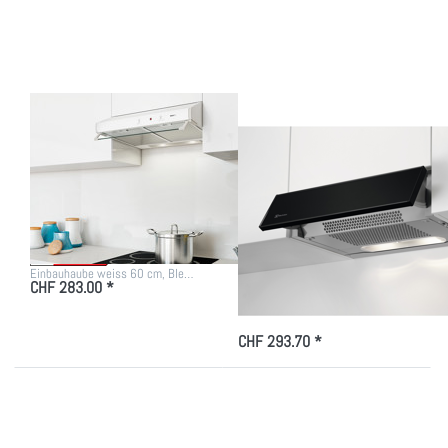
14-60
Dunstabzugshaube,
Einbauhaube
Schwarz,
weiss 60
942150911
cm
Zu diesem Produkt liegen noch keine Bewertungen vor.
Zu diesem Produkt liegen
WESCO
ELECTROLUX
WESCO EVM 14-60
ELECTROLUX
Einbauhaube weiss
DXK6012SW, Klapp-
60 cm
Dunstabzugshaube,
Schwarz,
942150911
Einbauhaube weiss 60 cm, Ble…
CHF 283.00 *
Dunstabzugshaube 60cm…
CHF 293.70 *
Drücken Sie
Drücken Sie
ENTER für mehr
ENTER für mehr
Optionen zu FORS
Optionen zu FORS
FA 1560 N
FA 1560 W