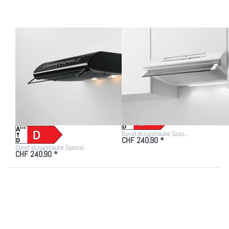
942490698
942490699
Zu diesem Produkt liegen noch keine Bewertungen vor.
Zu diesem Produkt liegen
ELECTROLUX
ELECTROLUX
ELECTROLUX
ELECTROLUX
DVK6011SW
DVK6011WE
Einbauhaube
Einbauhaube Weiss,
Schwarz,
942490699
942490698
Dunstabzugshaube Spez…
CHF 240.90 *
Dunstabzugshaube Spezial…
CHF 240.90 *
Drücken Sie
Drücken Sie
ENTER für
ENTER für mehr
mehr Optionen
Optionen zu Bosch
zu Bauknecht
DEM63AC00 Serie
DC 5460 IN/1
2 Integrierte
Kompakthaube
Dunstabzugshaube