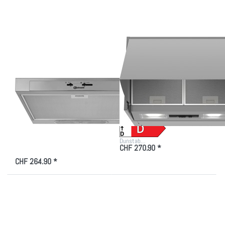
Edelstahl
60 cm Silber
Einbaumodell
60 cm Euro-
Norm
Zu diesem Produkt liegen noch keine Bewertungen vor.
Zu diesem Produkt liegen
BAUKNECHT
BOSCH
Bauknecht DC 5460
Bosch DEM63AC00
IN/1 Kompakthaube
Serie 2 Integrierte
Edelstahl
Dunstabzugshaube
Einbaumodell 60 cm
60 cm Silber
Euro-Norm
Dunstab…
CHF 270.90 *
Herv…
CHF 264.90 *
Drücken Sie
Drücken Sie ENTER
ENTER für
für mehr Optionen
mehr
zu ELECTROLUX
Optionen zu
DXK6012SW,
WESCO EVM
Klapp-