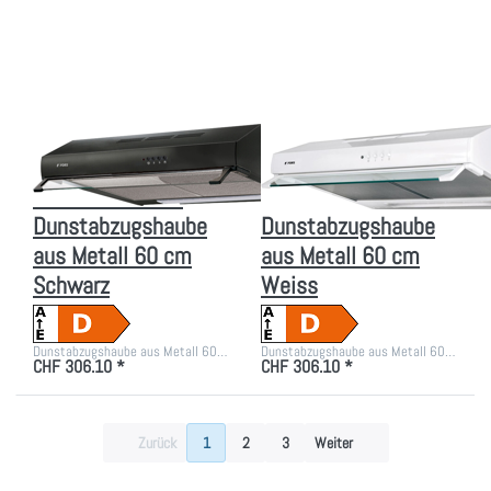
Dunstabzugshaube
Dunstabzugshaube
aus Metall 60 cm
aus Metall 60 cm
Schwarz
Weiss
Zu diesem Produkt liegen noch keine Bewertungen vor.
Zu diesem Produkt liegen
FORS
FORS
FORS FA 1560 N
FORS FA 1560 W
Dunstabzugshaube
Dunstabzugshaube
aus Metall 60 cm
aus Metall 60 cm
Schwarz
Weiss
Dunstabzugshaube aus Metall 60…
Dunstabzugshaube aus Metall 60…
CHF 306.10 *
CHF 306.10 *
Zurück
1
2
3
Weiter