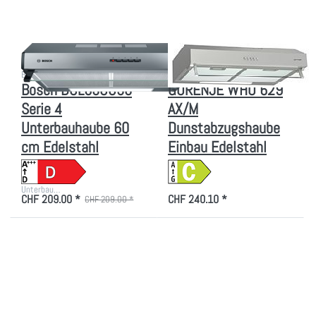
60 cm
Edelstahl
Zu diesem Produkt liegen noch keine Bewertungen vor.
Zu diesem Produkt liegen
BOSCH
GORENJE
Bosch DUL63CC50
GORENJE WHU 629
Serie 4
AX/M
Unterbauhaube 60
Dunstabzugshaube
cm Edelstahl
Einbau Edelstahl
Unterbau…
CHF 209.00 *
CHF 240.10 *
CHF 209.00 *
Drücken Sie
Drücken Sie
ENTER für
ENTER für
mehr
mehr
Optionen zu
Optionen zu
ELECTROLUX
ELECTROLUX
DVK6011SW
DVK6011WE
Einbauhaube
Einbauhaube
Schwarz,
Weiss,