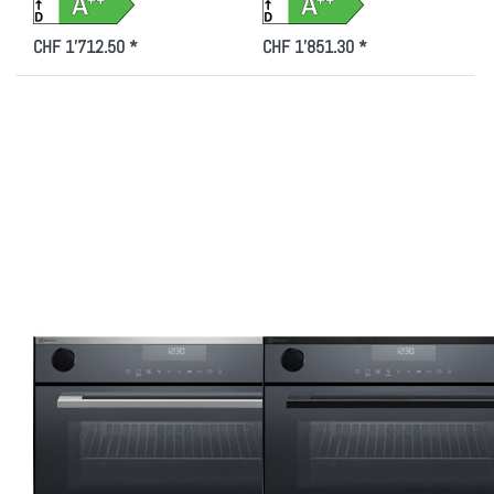
CHF 1'712.50 *
CHF 1'851.30 *
Drücken Sie
Drücken Sie
ENTER für
ENTER für
mehr Optionen
mehr Optionen
zu Electrolux
zu Electrolux
EB3GL7KCN
EB3GL7KSP
Kompakt-
Kompakt-
Steam Chrom
Steam
mit
Schwarz
Antifingerprint
Spiegel
Beschichtung
Beheizungsart:
Beheizungsart:
Dampf /
Dampf /
Heissluft,
Heissluft,
941047353
Zu diesem Produkt liegen noch keine Bewertungen vor.
Zu diesem Produkt liegen
941047352
ELECTROLUX
ELECTROLUX
Electrolux
Electrolux
EB3GL7KCN
EB3GL7KSP
Kompakt-Steam
Kompakt-Steam
Chrom mit
Schwarz Spiegel
Antifingerprint
Beheizungsart: