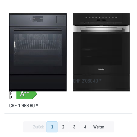
Beheizungsart:
Dampf /
Heissluft,
944271622
Zu diesem Produkt liegen noch keine Bewertungen vor.
Zu diesem Produkt liegen
ELECTROLUX
MIELE
Electrolux
MIELE DGC 7250-55
EB7GL7KSP Kombi-
Dampfbackofen Höhe
Steam Schwarz
75.8cm
Spiegel
Edelstahl/CleanSteel
Beheizungsart:
Dampf / Heissluft,
zum Dampfg…
CHF 2'060.40 *
944271622
CHF 1'988.80 *
Zurück
1
2
3
4
Weiter