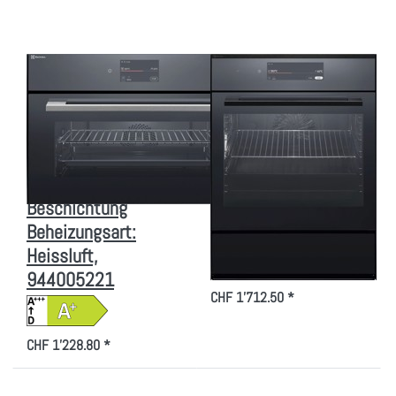
Chrom mit
Spiegel
Antifingerprint
Beheizungsart:
Beschichtung
Dampf /
Beheizungsart:
Heissluft,
Heissluft,
944271585
944005221
Zu diesem Produkt liegen noch keine Bewertungen vor.
Zu diesem Produkt liegen
ELECTROLUX
ELECTROLUX
Electrolux
Electrolux EB7PL4SP
EB3GL4CN Kompakt-
Einbaubackofen
Backofen Chrom mit
Schwarz-Spiegel
Antifingerprint
Beheizungsart:
Beschichtung
Dampf / Heissluft,
Beheizungsart:
944271585
Heissluft,
944005221
CHF 1'712.50 *
CHF 1'228.80 *
Drücken Sie
Drücken Sie