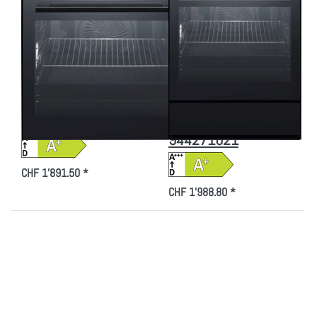
Electrolux
Electrolux
EB6GL7KSP Kombi-
EB7GL7KCN Kombi-
Steam Schwarz
Steam Chrom mit
Spiegel
Antifingerprint
Beheizungsart:
Beschichtung
Dampf / Heissluft,
Beheizungsart:
944271613
Dampf / Heissluft,
944271621
CHF 1'891.50 *
CHF 1'988.80 *
Drücken Sie
Drücken Sie ENTER
ENTER für
für mehr Optionen zu
mehr Optionen
MIELE DGC 7250-55
zu Electrolux
Dampfbackofen Höhe
EB7GL7KSP
75.8cm
Kombi-Steam
Edelstahl/CleanSteel
Schwarz
Spiegel