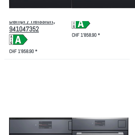
Beschichtung
Dampf / Heissluft,
Beheizungsart:
941047353
Dampf / Heissluft,
941047352
CHF 1'858.90 *
CHF 1'858.90 *
Drücken Sie
Drücken Sie
ENTER für
ENTER für
mehr Optionen
mehr Optionen
zu Electrolux
zu Electrolux
EB6GL7KSP
EB7GL7KCN
Kombi-Steam
Kombi-Steam
Schwarz
Chrom mit
Spiegel
Antifingerprint
Beheizungsart:
Beschichtung
Dampf /
Beheizungsart:
Heissluft,
Dampf /
944271613
Heissluft,
944271621
Zu diesem Produkt liegen noch keine Bewertungen vor.
Zu diesem Produkt liegen
ELECTROLUX
ELECTROLUX