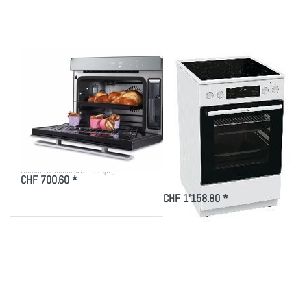
40l
Standherd
Dampfgarer
Weiss
schwarz,
104713
Zu diesem Produkt liegen noch keine Bewertungen vor.
Zu diesem Produkt liegen
TRISA
GORENJE
Trisa Combi Steamer
GORENJE GECS
40l Dampfgarer
5C60 WPA
schwarz, 104713
Kombisteamer
Standherd Weiss
Combi Steamer 40l Dampfg…
CHF 700.60 *
CHF 1'158.80 *
Drücken Sie
Drücken Sie
ENTER für
ENTER für mehr
mehr Optionen
Optionen zu
zu Electrolux
Electrolux
EB3GL4CN
EB7PL4SP
Kompakt-
Einbaubackofen
Backofen
Schwarz-