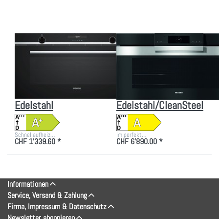
Einbau-
Backofen
90 x 48 cm
Edelstahl
Zu diesem Produkt liegen noch keine Bewertungen vor.
Zu diesem Produkt liegen
SIEMENS
MIELE
Siemens VB558C0S0
MIELE H 7890-90 BP
iQ500 Einbau-
Einbau Backofen
Backofen 90 x 48 cm
(400V) Höhe 47.8cm
Edelstahl
Edelstahl/CleanSteel
Schnellaufheiz…
im perfekt…
CHF 1'339.60 *
CHF 6'890.00 *
Informationen
Service, Versand & Zahlung
Firma, Impressum & Datenschutz
Newsletter abonnieren