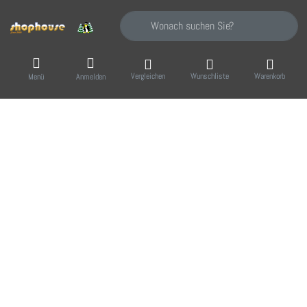
Geben Sie einen Suchbegriff ein. Während Sie
Vergleichen
Wunschliste
Warenkorb
Menü
Anmelden