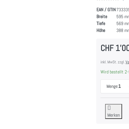
EAN / GTIN
73333
Breite
595 m
Tiefe
569 m
Höhe
388 m
CHF 1'0
inkl. MwSt. zzgl.
Ve
Wird bestellt 2-
Menge:
1
Merken