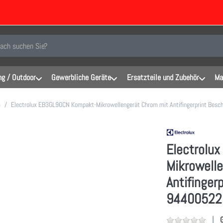
inen Suchbegriff ein. Während Sie tippen, erscheinen automatisch erste Er
g / Outdoor
Gewerbliche Geräte
Ersatzteile und Zubehör
Ma
m
Electrolux EB3GL90CN Kompakt-Mikrowellengerät Chrom mit Antifingerprint Besc
Electrolu
Mikrowell
Antifinger
94400522