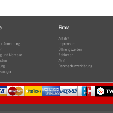
e
Firma
Anfahrt
ur Anmeldung
Impressum
en
Öffnungszeiten
ng und Montage
Zahlarten
osten
AGB
ung
Datenschutzerklärung
Manager