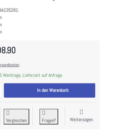
94135281
m
m
m
08.90
rsandkosten
5 Werktage, Lieferzeit auf Anfrage
Electrolux EB3GL90CN Kompakt-Mikrowellengerät Chrom mit Antifinger
In den Warenkorb
Weitersagen
Vergleichen
Fragen?