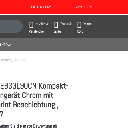
HILFE & SERVICE
ANMELDEN
gebnisse. Drücken Sie die Eingabetaste, um alle Ergebnisse aufzurufen.
Produkte
Wunsch
Waren
Vergleichen
Liste
Korb
rken
hichtung , 944005227
x EB3GL90CN Kompakt-
engerät Chrom mit
print Beschichtung ,
7
Geben Sie die erste Bewertung ab