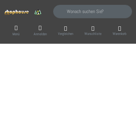
Geben Sie einen Suchbegriff ein. Während Sie
Vergleichen
Wunschliste
Warenkorb
Menü
Anmelden